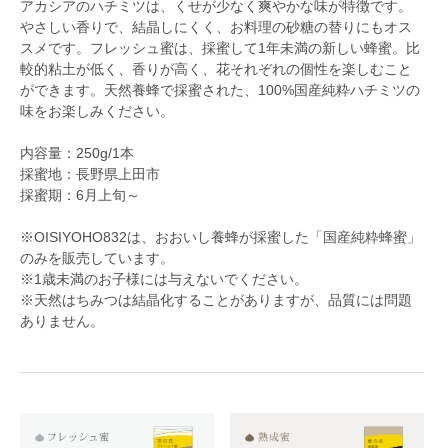
アカシアのハチミツは、くせが少なく爽やかな味が特徴です。
やさしい香りで、結晶しにくく、お料理の砂糖の替りにもオス
スメです。フレッシュ蜜は、採蜜して1年未満の新しい蜂蜜。比
較的粘土が低く、香りが高く、花それぞれの個性を楽しむこと
ができます。天然養蜂で採蜜された、100%国産純粋ハチミツの
味をお楽しみください。
内容量：250g/1本
採蜜地：長野県上田市
採蜜期：6月上旬～
※OISIYOHO832は、おおいし養蜂が採蜜した「国産純粋蜂蜜」
のみを販売しています。
※1歳未満のお子様には与えないでください。
※天然はちみつは結晶化することがありますが、品質には問題
ありません。