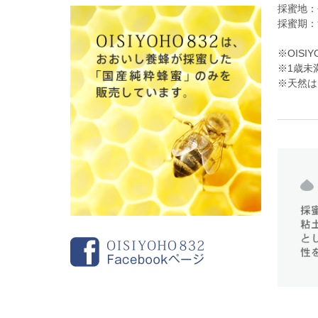
採蜜地：
採蜜期：
※OIS
※1歳未
※天然は