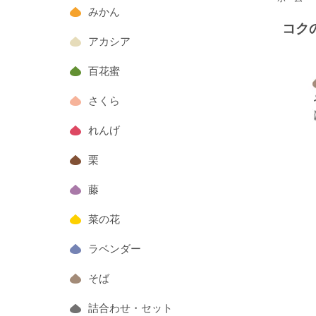
みかん
コク
アカシア
百花蜜
さくら
れんげ
栗
藤
菜の花
ラベンダー
そば
詰合わせ・セット