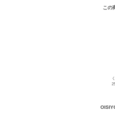
この
2
OISI