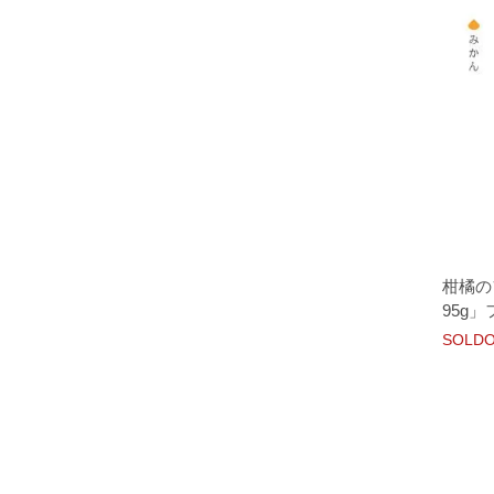
柑橘の
95g
SOLD